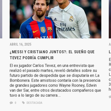
ABRIL 16, 2025
A
¿MESSI Y CRISTIANO JUNTOS?: EL SUEÑO QUE
L
TEVEZ PODRÍA CUMPLIR
E
R
El ex jugador Carlos Tevez, en una entrevista que
c
realizó el pasado martes, reveló detalles sobre su
L
futuro partido de despedida que se disputaría en La
c
Bombonera. Este amistoso contaría con la presencia
3
de grandes jugadores como Wayne Rooney, Edwin
h
van der Sar, entre otros destacados compañeros que
tuvo a lo largo de su carrera….
0
DESTACADA