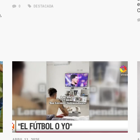
e
0
DESTACADA
C
,
ABRIL 11, 2025
A