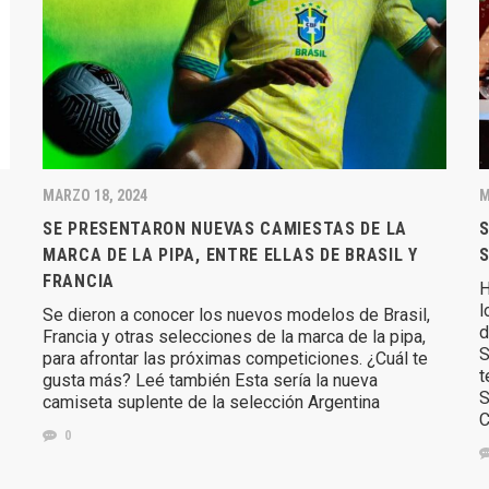
MARZO 18, 2024
M
SE PRESENTARON NUEVAS CAMIESTAS DE LA
S
MARCA DE LA PIPA, ENTRE ELLAS DE BRASIL Y
S
FRANCIA
H
l
Se dieron a conocer los nuevos modelos de Brasil,
d
Francia y otras selecciones de la marca de la pipa,
S
para afrontar las próximas competiciones. ¿Cuál te
t
gusta más? Leé también Esta sería la nueva
S
camiseta suplente de la selección Argentina
C
0