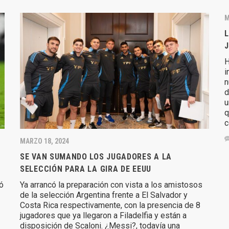
M
L
H
i
n
d
u
q
c
MARZO 18, 2024
SE VAN SUMANDO LOS JUGADORES A LA
SELECCIÓN PARA LA GIRA DE EEUU
ó
Ya arrancó la preparación con vista a los amistosos
de la selección Argentina frente a El Salvador y
Costa Rica respectivamente, con la presencia de 8
jugadores que ya llegaron a Filadelfia y están a
disposición de Scaloni. ¿Messi?, todavía una